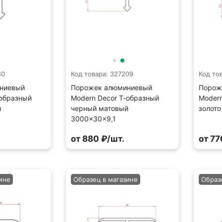
80
Код товара: 327209
Код то
ниевый
Порожек алюминиевый
Порож
-образный
Modern Decor Т-образный
Modern
й
черный матовый
золото
3000×30×9,1
от 880 ₽/шт.
от 77
ине
Образец в магазине
Образ