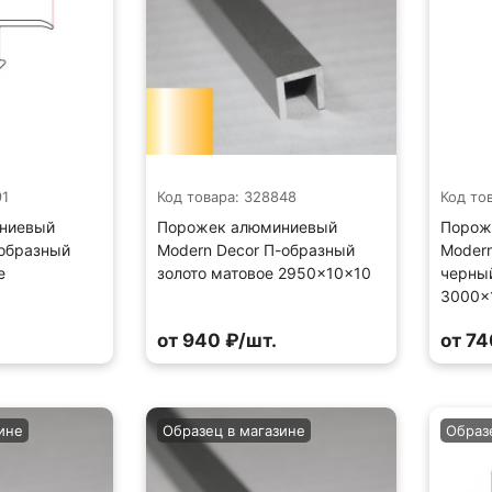
91
Код товара: 328848
Код то
ниевый
Порожек алюминиевый
Порож
-образный
Modern Decor П-образный
Modern
е
золото матовое 2950×10×10
черны
3000×
от 940 ₽/шт.
от 74
ине
Образец в магазине
Образ