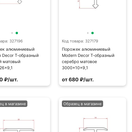
вара: 327196
Код товара: 327179
ек алюминиевый
Порожек алюминиевый
 Decor Т-образный
Modern Decor Т-образный
й матовый
серебро матовое
26×9,1
3000×10×9,1
0 ₽/шт.
от 680 ₽/шт.
ец в магазине
Образец в магазине