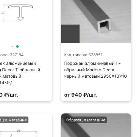
вара: 327184
Код товара: 328851
ек алюминиевый
Порожек алюминиевый П-
 Decor Т-образный
образный Modern Decor
й матовый
черный матовый 2950×10×10
14×9,1
0 ₽/шт.
от 940 ₽/шт.
ец в магазине
Образец в магазине