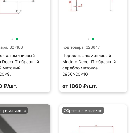
вара: 327188
Код товара: 328847
ек алюминиевый
Порожек алюминиевый
 Decor Т-образный
Modern Decor П-образный
й матовый
серебро матовое
20×9,1
2950×20×10
0 ₽/шт.
от 1060 ₽/шт.
ец в магазине
Образец в магазине