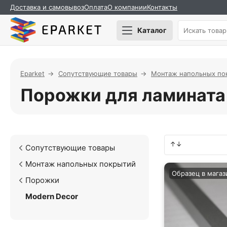
Доставка и самовывоз
Оплата
О компании
Контакты
Каталог
Eparket
Сопутствующие товары
Монтаж напольных по
Порожки для ламината 
Сопутствующие товары
Монтаж напольных покрытий
Образец в магаз
Порожки
Modern Decor