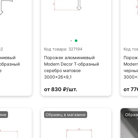
82
Код товара: 327194
Код то
ниевый
Порожек алюминиевый
Порож
-образный
Modern Decor Т-образный
Modern
е
серебро матовое
черны
3000×26×9,1
3000×
от 830 ₽/шт.
от 77
ине
Образец в магазине
Образ