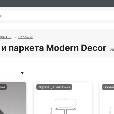
крытий
Порожки
и паркета Modern Decor
26
ине
Образец в магазине
Образ