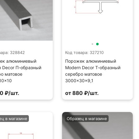
вара: 328842
Код товара: 327210
ек алюминиевый
Порожек алюминиевый
 Decor П-образный
Modern Decor Т-образный
ро матовое
серебро матовое
10×10
3000×30×9,1
0 ₽/шт.
от 880 ₽/шт.
ец в магазине
Образец в магазине