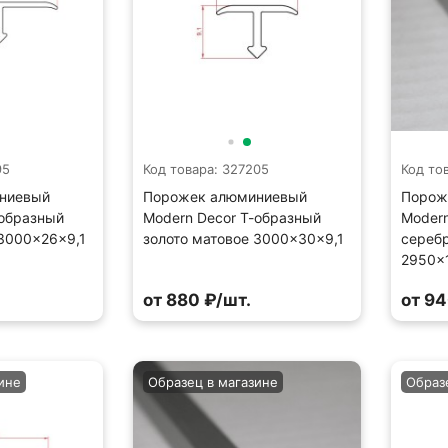
95
Код товара: 327205
Код то
ниевый
Порожек алюминиевый
Порож
-образный
Modern Decor Т-образный
Modern
 3000×26×9,1
золото матовое 3000×30×9,1
сереб
2950×
от 880 ₽/шт.
от 94
ине
Образец в магазине
Образ