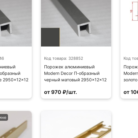
46
Код товара: 328852
Код то
ниевый
Порожек алюминиевый
Порож
-образный
Modern Decor П-образный
Modern
е 2950×12×12
черный матовый 2950×12×12
золото
от 970 ₽/шт.
от 10
ине