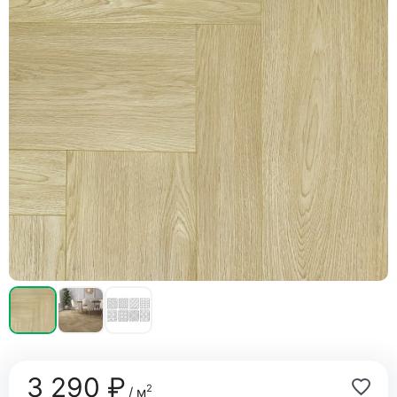
3 290 ₽
2
/ м