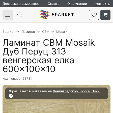
Доставка и самовывоз
Оплата
О компании
Контакты
Eparket
Ламинат
CBM
Mosaik
Ламинат CBM Mosaik
Дуб Перуц 313
венгерская елка
600×100×10
Код товара: 98731
Образца нет в магазине на
Ленинградском шоссе, 34к2
?