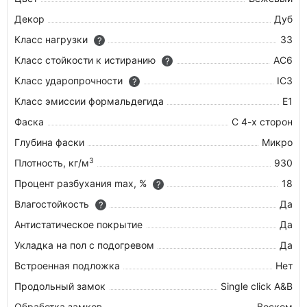
Декор
Дуб
Класс нагрузки
33
?
Класс стойкости к истиранию
AC6
?
Класс ударопрочности
IC3
?
Класс эмиссии формальдегида
E1
Фаска
С 4-х сторон
Глубина фаски
Микро
3
Плотность, кг/м
930
Процент разбухания max, %
18
?
Влагостойкость
Да
?
Антистатическое покрытие
Да
Укладка на пол c подогревом
Да
Встроенная подложка
Нет
Продольный замок
Single click A&B
Обработка замков
Воском