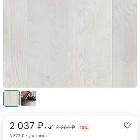
2 037 ₽
2
2 264 ₽
/ м
10%
3 573 ₽ / упаковка