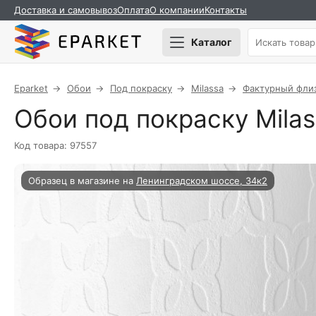
Доставка и самовывоз
Оплата
О компании
Контакты
Каталог
Eparket
Обои
Под покраску
Milassa
Фактурный фли
Обои под покраску Milas
Код товара: 97557
Образец в магазине на
Ленинградском шоссе, 34к2