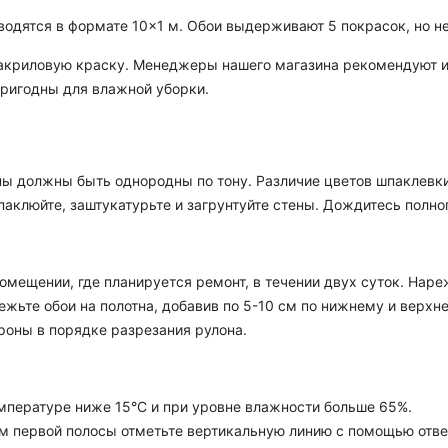
водятся в формате 10×1 м. Обои выдерживают 5 покрасок, но не
акриловую краску. Менеджеры нашего магазина рекомендуют исп
пригодны для влажной уборки.
ены должны быть однородны по тону. Различие цветов шпаклевки
паклюйте, заштукатурьте и загрунтуйте стены. Дождитесь полно
мещении, где планируется ремонт, в течении двух суток. Нареж
режьте обои на полотна, добавив по 5-10 см по нижнему и верх
оны в порядке разрезания рулона.
мпературе ниже 15°С и при уровне влажности больше 65%.
ем первой полосы отметьте вертикальную линию с помощью отвес