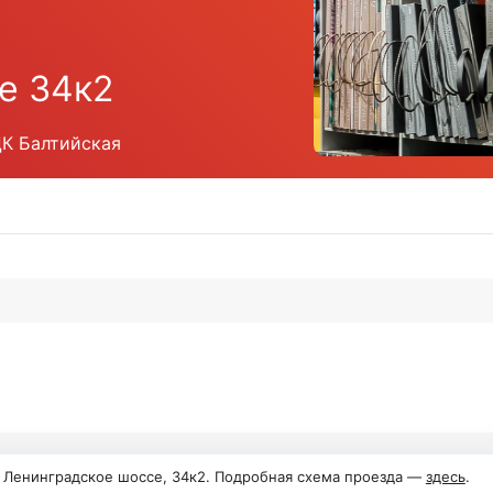
е 34к2
ЦК Балтийская
, Ленинградское шоссе, 34к2. Подробная схема проезда —
здесь
.