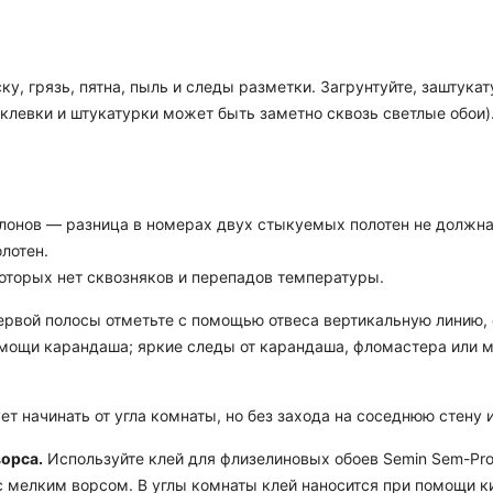
ку, грязь, пятна, пыль и следы разметки. Загрунтуйте, заштук
аклевки и штукатурки может быть заметно сквозь светлые обои)
лонов — разница в номерах двух стыкуемых полотен не должна 
лотен.
которых нет сквозняков и перепадов температуры.
рвой полосы отметьте с помощью отвеса вертикальную линию, о
мощи карандаша; яркие следы от карандаша, фломастера или м
т начинать от угла комнаты, но без захода на соседнюю стену
ворса.
Используйте клей для флизелиновых обоев Semin Sem-Pro
ик с мелким ворсом. В углы комнаты клей наносится при помощи 