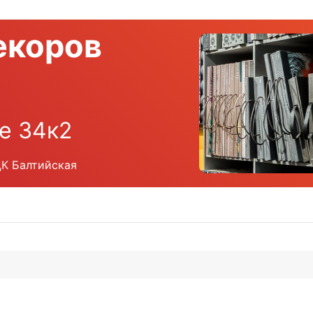
екоров
е 34к2
ЦК Балтийская