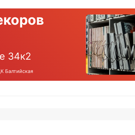
екоров
е 34к2
ЦК Балтийская