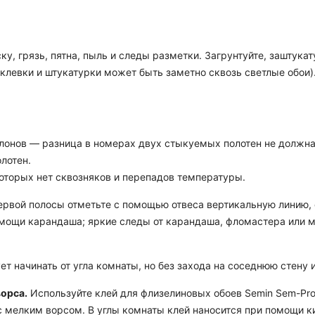
ку, грязь, пятна, пыль и следы разметки. Загрунтуйте, заштук
аклевки и штукатурки может быть заметно сквозь светлые обои)
лонов — разница в номерах двух стыкуемых полотен не должна 
лотен.
которых нет сквозняков и перепадов температуры.
рвой полосы отметьте с помощью отвеса вертикальную линию, о
мощи карандаша; яркие следы от карандаша, фломастера или м
т начинать от угла комнаты, но без захода на соседнюю стену
ворса.
Используйте клей для флизелиновых обоев Semin Sem-Pro
ик с мелким ворсом. В углы комнаты клей наносится при помощи 