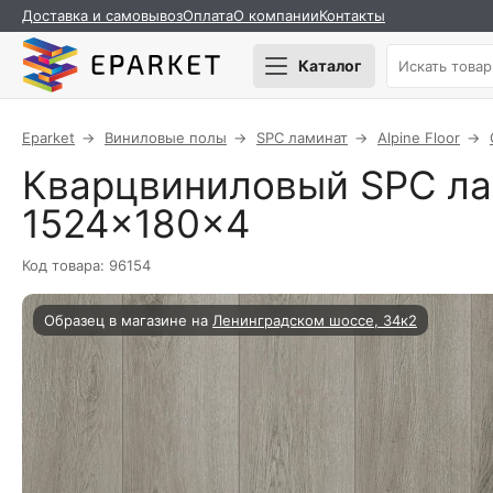
Доставка и самовывоз
Оплата
О компании
Контакты
Каталог
Eparket
Виниловые полы
SPC ламинат
Alpine Floor
Кварцвиниловый SPC лами
1524×180×4
Код товара: 96154
Образец в магазине на
Ленинградском шоссе, 34к2