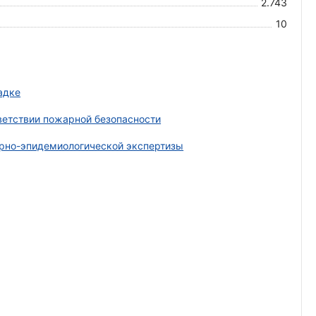
2.743
10
адке
ветствии пожарной безопасности
рно-эпидемиологической экспертизы