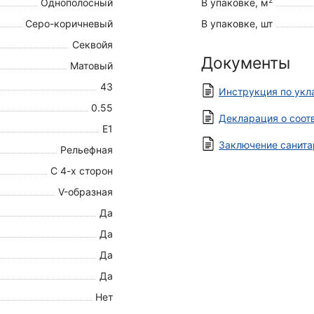
2
Однополосный
В упаковке, м
Серо-коричневый
В упаковке, шт
Секвойя
Документы
Матовый
43
Инструкция по укл
0.55
Декларация о соот
E1
Заключение санита
Рельефная
С 4-х сторон
V-образная
Да
Да
Да
Да
Нет