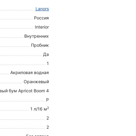
Lanors
Россия
Interior
Внутренних
Пробник
Да
1
Акриловая водная
Оранжевый
вый бум Apricot Boom 4
P
2
1 л/16 м
2
2