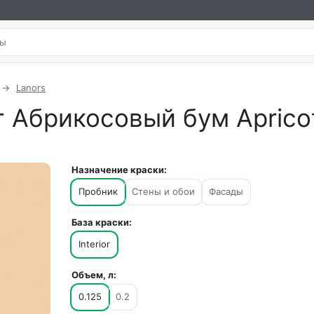
Lanors
 Абрикосовый бум Apricot 
Назначение краски:
Пробник
Стены и обои
Фасады
База краски:
Interior
Объем, л:
0.125
0.2