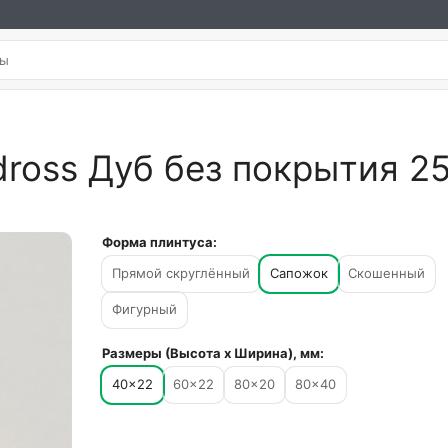
dross Дуб без покрытия 
Форма плинтуса:
Прямой скруглённый
Сапожок
Скошенный
Фигурный
Размеры (Высота х Ширина), мм:
40×22
60×22
80×20
80×40