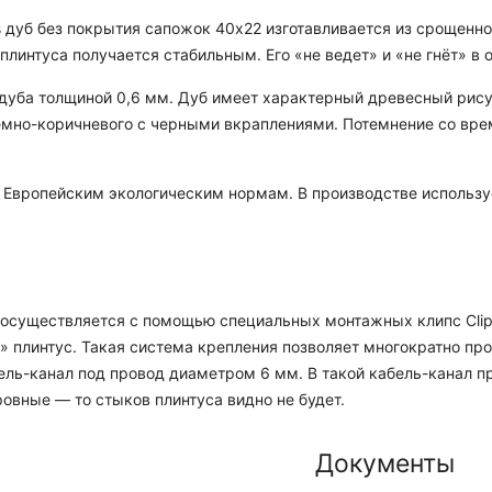
 дуб без покрытия сапожок 40x22 изготавливается из срощенно
туса получается стабильным. Его «не ведет» и «не гнёт» в от
 дуба толщиной 0,6 мм. Дуб имеет характерный древесный ри
темно-коричневого с черными вкраплениями. Потемнение со вре
 Европейским экологическим нормам. В производстве используе
 осуществляется с помощью специальных монтажных клипс Clips
я» плинтус. Такая система крепления позволяет многократно пр
бель-канал под провод диаметром 6 мм. В такой кабель-канал пр
ровные — то стыков плинтуса видно не будет.
Документы