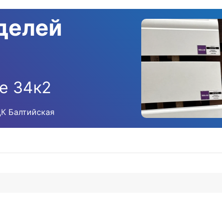
делей
е 34к2
ЦК Балтийская