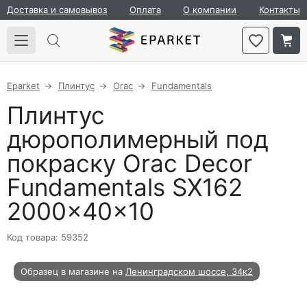
Доставка и самовывоз
Оплата
О компании
Контакты
Eparket
Плинтус
Orac
Fundamentals
Плинтус
дюрополимерный под
покраску Orac Decor
Fundamentals SX162
2000×40×10
Код товара: 59352
Образец в магазине на
Ленинградском шоссе, 34к2