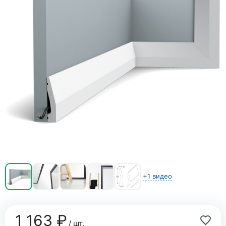
+1 видео
1 163 ₽
/ шт.