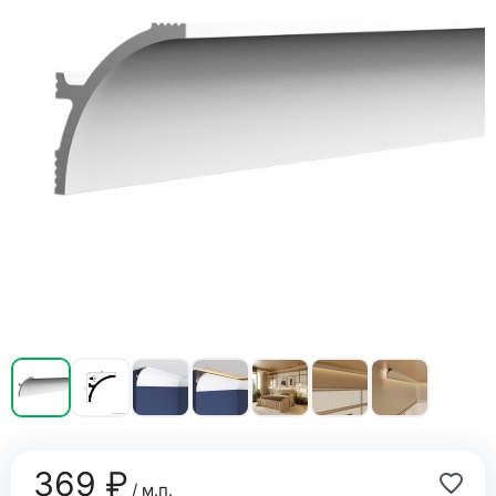
369 ₽
/ м.п.