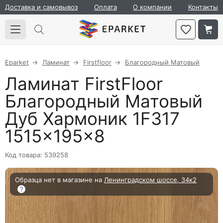
Доставка и самовывоз
Оплата
О компании
Контакты
Eparket
Ламинат
Firstfloor
Благородный Матовый
Ламинат FirstFloor
Благородный Матовый
Дуб Хармоник 1F317
1515×195×8
Код товара: 539258
Образца нет в магазине на
Ленинградском шоссе, 34к2
?