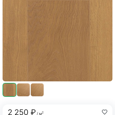
2 250 ₽
2
/ м