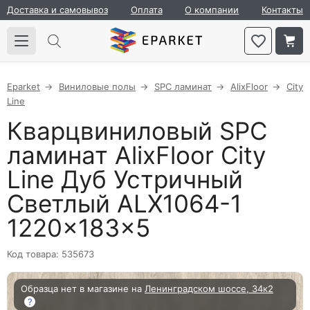
Доставка и самовывоз
Оплата
О компании
Контакты
Eparket
Виниловые полы
SPC ламинат
AlixFloor
City
Line
Кварцвиниловый SPC
ламинат AlixFloor City
Line Дуб Устричный
Светлый ALX1064-1
1220×183×5
Код товара: 535673
Образца нет в магазине на
Ленинградском шоссе, 34к2
?