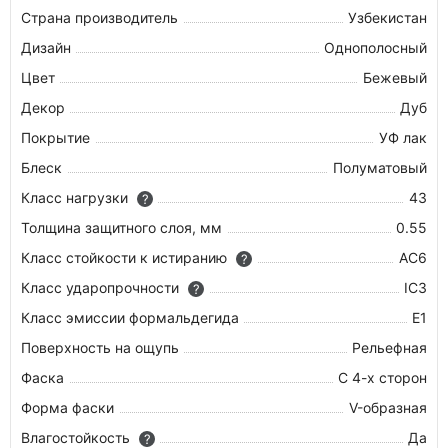
Страна производитель
Узбекистан
Дизайн
Однополосный
Цвет
Бежевый
Декор
Дуб
Покрытие
УФ лак
Блеск
Полуматовый
Класс нагрузки
43
?
Толщина защитного слоя, мм
0.55
Класс стойкости к истиранию
AC6
?
Класс ударопрочности
IC3
?
Класс эмиссии формальдегида
E1
Поверхность на ощупь
Рельефная
Фаска
С 4-х сторон
Форма фаски
V-образная
Влагостойкость
Да
?