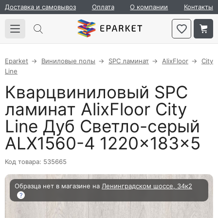
Доставка и самовывоз
Оплата
О компании
Контакты
Eparket
Виниловые полы
SPC ламинат
AlixFloor
City
Line
Кварцвиниловый SPC
ламинат AlixFloor City
Line Дуб Светло-серый
ALX1560-4 1220×183×5
Код товара: 535665
Образца нет в магазине на
Ленинградском шоссе, 34к2
?