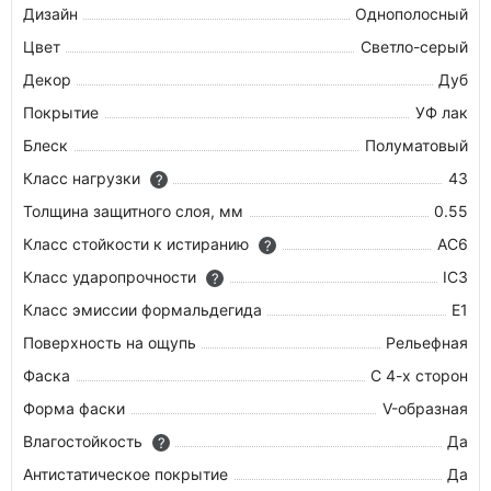
Дизайн
Однополосный
Цвет
Светло-серый
Декор
Дуб
Покрытие
УФ лак
Блеск
Полуматовый
Класс нагрузки
43
?
Толщина защитного слоя, мм
0.55
Класс стойкости к истиранию
AC6
?
Класс ударопрочности
IC3
?
Класс эмиссии формальдегида
E1
Поверхность на ощупь
Рельефная
Фаска
С 4-х сторон
Форма фаски
V-образная
Влагостойкость
Да
?
Антистатическое покрытие
Да