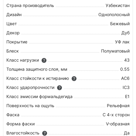
Страна производитель
Узбекистан
Дизайн
Однополосный
Цвет
Бежевый
Декор
Дуб
Покрытие
УФ лак
Блеск
Полуматовый
Класс нагрузки
43
?
Толщина защитного слоя, мм
0.55
Класс стойкости к истиранию
AC6
?
Класс ударопрочности
IC3
?
Класс эмиссии формальдегида
E1
Поверхность на ощупь
Рельефная
Фаска
С 4-х сторон
Форма фаски
V-образная
Влагостойкость
Да
?