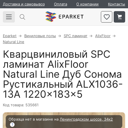
Доставка и самовывоз
Оплата
О компании
Контакты
Eparket
Виниловые полы
SPC ламинат
AlixFloor
Natural Line
Кварцвиниловый SPC
ламинат AlixFloor
Natural Line Дуб Сонома
Рустикальный ALX1036-
13А 1220×183×5
Код товара: 535661
Образца нет в магазине на
Ленинградском шоссе, 34к2
?