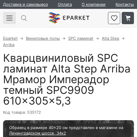
Доставка и самовывоз
Оплата
О компании
Контакты
Eparket
Виниловые полы
SPC ламинат
Alta Step
Arriba
Кварцвиниловый SPC
ламинат Alta Step Arriba
Мрамор Имперадор
темный SPC9909
610×305×5,3
Код товара: 535172
Образец в размере 40×20 см представлен в магазине на
Ленинградском шоссе, 34к2