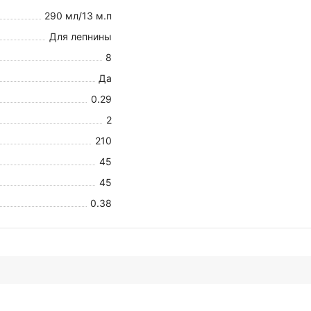
290 мл/13 м.п
Для лепнины
8
Да
0.29
2
210
45
45
0.38