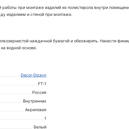
й работы при монтаже изделий из полистирола внутри помещени
ду изделием и стеной при монтаже.
мелкозернистой наждачной бумагой и обезжирить. Нанести финиш
на водной основе.
Decor-Dizayn
FT-1
Россия
Внутренних
Акриловая
1
Белый