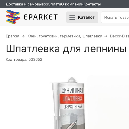
Доставка и самовывоз
Оплата
О компании
Контакты
Каталог
Eparket
Клеи, грунтовки, герметики, шпатлевки
Decor-Diz
Шпатлевка для лепнины 
Код товара: 533652