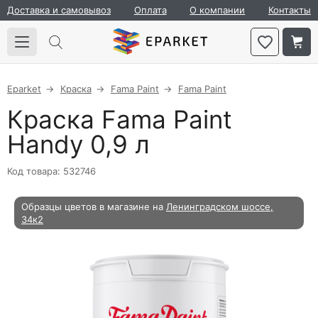
Доставка и самовывоз
Оплата
О компании
Контакты
Eparket
Краска
Fama Paint
Fama Paint
Краска Fama Paint
Handy 0,9 л
Код товара: 532746
Образцы цветов в магазине на
Ленинградском шоссе,
34к2