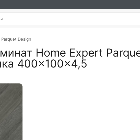
Parquet Design
инат Home Expert Parque
лка 400×100×4,5