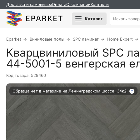
Доставка и самовывоз
Оплата
О компании
Контакты
Каталог
Eparket
Виниловые полы
SPC ламинат
Home Expert
Кварцвиниловый SPC лам
44-5001-5 венгерская е
Код товара: 529460
Образца нет в магазине на
Ленинградском шоссе, 34к2
?