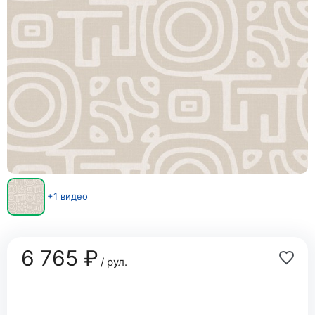
+1 видео
6 765 ₽
/ рул.