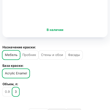
В наличии
Назначение краски:
Мебель
Пробник
Стены и обои
Фасады
База краски:
Acrylic Enamel
Объем, л:
0.9
3