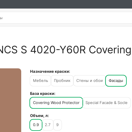
NCS S 4020-Y60R Covering 
Назначение краски:
Мебель
Пробник
Стены и обои
Фасады
База краски:
Covering Wood Protector
Special Facade & Socle
Объем, л:
0.9
2.7
9