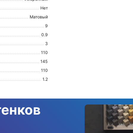
Нет
Матовый
9
0.9
3
110
145
110
1.2
тенков