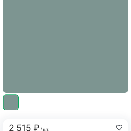
2 515 ₽
/ шт.