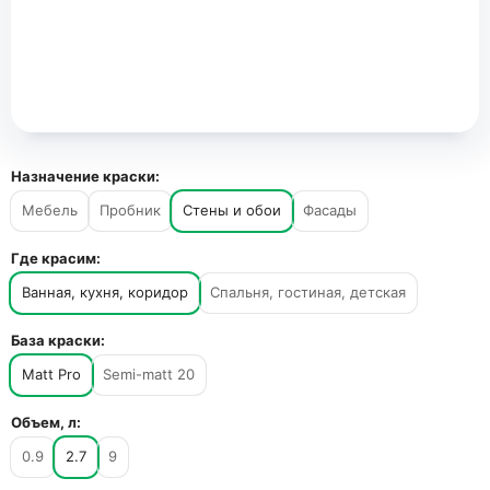
Назначение краски:
Мебель
Пробник
Стены и обои
Фасады
Где красим:
Ванная, кухня, коридор
Спальня, гостиная, детская
База краски:
Matt Pro
Semi-matt 20
Объем, л:
0.9
2.7
9