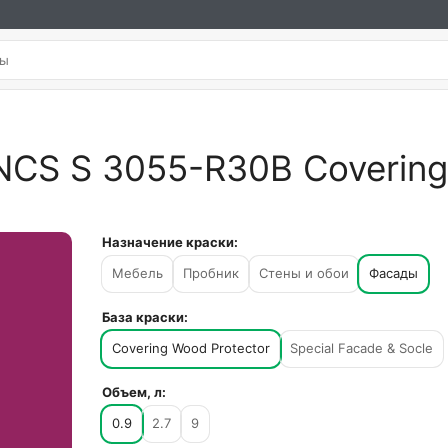
NCS S 3055-R30B Covering 
Назначение краски:
Мебель
Пробник
Стены и обои
Фасады
База краски:
Covering Wood Protector
Special Facade & Socle
Объем, л:
0.9
2.7
9