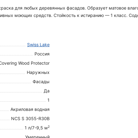
я краска для любых деревянных фасадов. Образует матовое вла
вных моющих средств. Стойкость к истиранию — 1 класс. Содер
Swiss Lake
Россия
Covering Wood Protector
Наружных
Фасады
Да
1
Акриловая водная
NCS S 3055-R30B
2
1 л/7-9,5 м
Умеренный