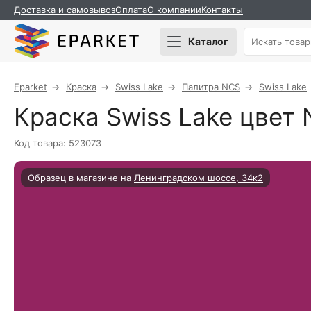
Доставка и самовывоз
Оплата
О компании
Контакты
Каталог
Eparket
Краска
Swiss Lake
Палитра NCS
Swiss Lake
Краска Swiss Lake цвет 
Код товара: 523073
Образец в магазине на
Ленинградском шоссе, 34к2