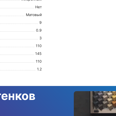
Нет
Матовый
9
0.9
3
110
145
110
1.2
тенков