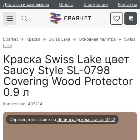
Доставка и самовывоз
Оплата
О компании
Контакты
Eparket
Краска
Swiss Lake
Основная палитра
Swiss
Lake
Краска Swiss Lake цвет
Saucy Style SL-0798
Covering Wood Protector
0.9 л
Код товара: 492214
Образец в магазине на
Ленинградском шоссе, 34к2