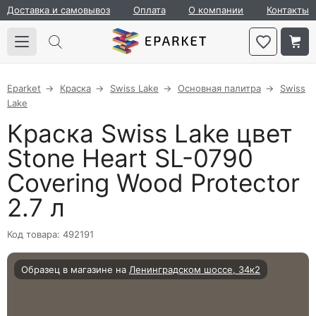
Доставка и самовывоз
Оплата
О компании
Контакты
Eparket
Краска
Swiss Lake
Основная палитра
Swiss
Lake
Краска Swiss Lake цвет
Stone Heart SL-0790
Covering Wood Protector
2.7 л
Код товара: 492191
Образец в магазине на
Ленинградском шоссе, 34к2