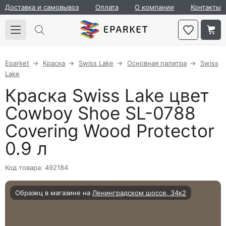
Доставка и самовывоз
Оплата
О компании
Контакты
Eparket
Краска
Swiss Lake
Основная палитра
Swiss
Lake
Краска Swiss Lake цвет
Cowboy Shoe SL-0788
Covering Wood Protector
0.9 л
Код товара: 492184
Образец в магазине на
Ленинградском шоссе, 34к2