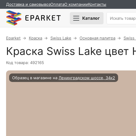
Доставка и самовывоз
Оплата
О компании
Контакты
Каталог
Eparket
Краска
Swiss Lake
Основная палитра
Swiss
Краска Swiss Lake цвет 
Код товара: 492165
Образец в магазине на
Ленинградском шоссе, 34к2