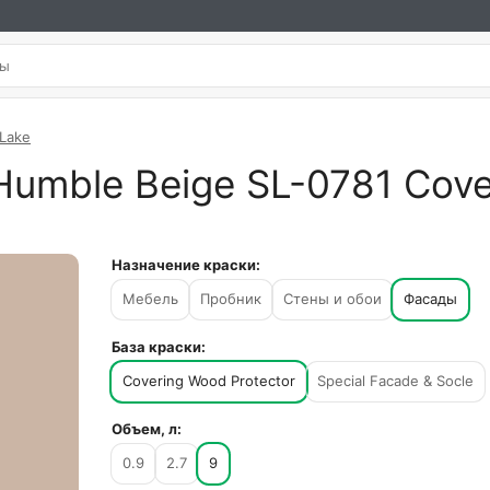
 Lake
Humble Beige SL-0781 Cove
Назначение краски:
Мебель
Пробник
Стены и обои
Фасады
База краски:
Covering Wood Protector
Special Facade & Socle
Объем, л:
0.9
2.7
9