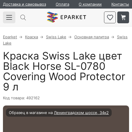
Доставка и самовывоз
Оплата
О компании
Контакты
Eparket
Краска
Swiss Lake
Основная палитра
Swiss
Lake
Краска Swiss Lake цвет
Black Horse SL-0780
Covering Wood Protector
9 л
Код товара: 492162
Образец в магазине на
Ленинградском шоссе, 34к2