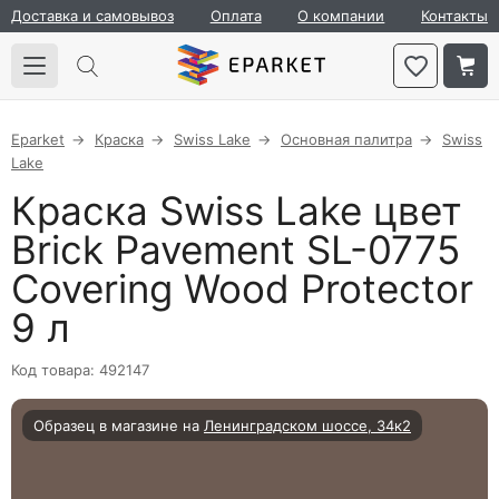
Доставка и самовывоз
Оплата
О компании
Контакты
Eparket
Краска
Swiss Lake
Основная палитра
Swiss
Lake
Краска Swiss Lake цвет
Brick Pavement SL-0775
Covering Wood Protector
9 л
Код товара: 492147
Образец в магазине на
Ленинградском шоссе, 34к2