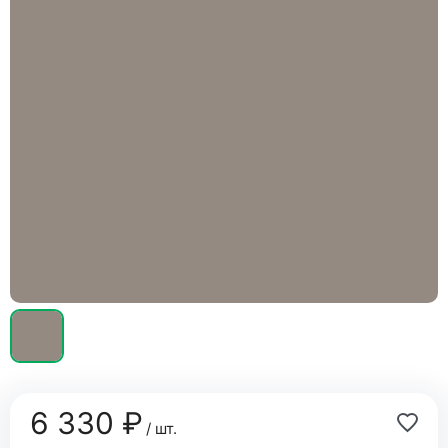
6 330 ₽
/ шт.