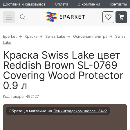
Доставка и самовывоз
Оплата
О компании
Контакты
Eparket
Краска
Swiss Lake
Основная палитра
Swiss
Lake
Краска Swiss Lake цвет
Reddish Brown SL-0769
Covering Wood Protector
0.9 л
Код товара: 492127
Образец в магазине на
Ленинградском шоссе, 34к2