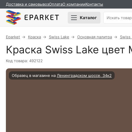
Доставка и самовывоз
Оплата
О компании
Контакты
Каталог
Eparket
Краска
Swiss Lake
Основная палитра
Swiss
Краска Swiss Lake цвет M
Код товара: 492122
Образец в магазине на
Ленинградском шоссе, 34к2