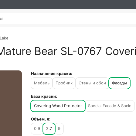
 Lake
ature Bear SL-0767 Coveri
Назначение краски:
Мебель
Пробник
Стены и обои
Фасады
База краски:
Covering Wood Protector
Special Facade & Socle
Объем, л:
0.9
2.7
9