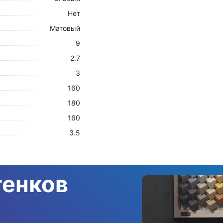
Нет
Матовый
9
2.7
3
160
180
160
3.5
тенков