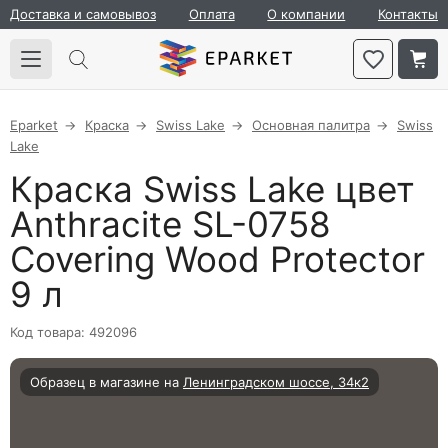
Доставка и самовывоз
Оплата
О компании
Контакты
Eparket
Краска
Swiss Lake
Основная палитра
Swiss
Lake
Краска Swiss Lake цвет
Anthracite SL-0758
Covering Wood Protector
9 л
Код товара: 492096
Образец в магазине на
Ленинградском шоссе, 34к2