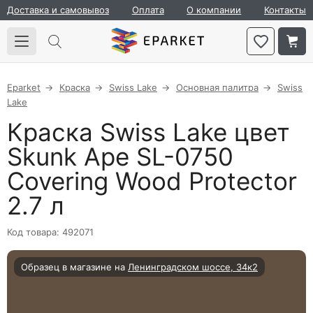
Доставка и самовывоз
Оплата
О компании
Контакты
Eparket
Краска
Swiss Lake
Основная палитра
Swiss
Lake
Краска Swiss Lake цвет
Skunk Ape SL-0750
Covering Wood Protector
2.7 л
Код товара: 492071
Образец в магазине на
Ленинградском шоссе, 34к2