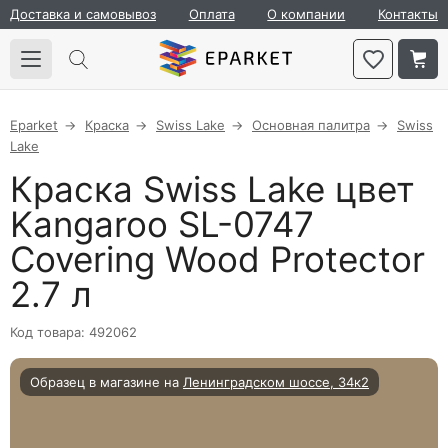
Доставка и самовывоз
Оплата
О компании
Контакты
Eparket
Краска
Swiss Lake
Основная палитра
Swiss
Lake
Краска Swiss Lake цвет
Kangaroo SL-0747
Covering Wood Protector
2.7 л
Код товара: 492062
Образец в магазине на
Ленинградском шоссе, 34к2