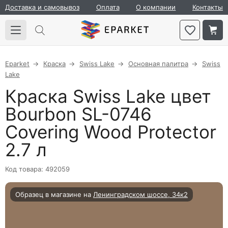
Доставка и самовывоз
Оплата
О компании
Контакты
Eparket
Краска
Swiss Lake
Основная палитра
Swiss
Lake
Краска Swiss Lake цвет
Bourbon SL-0746
Covering Wood Protector
2.7 л
Код товара: 492059
Образец в магазине на
Ленинградском шоссе, 34к2