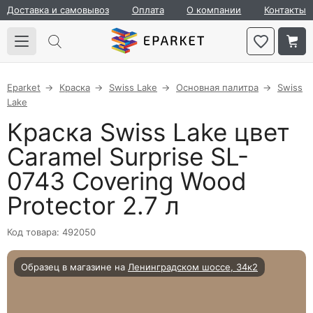
Доставка и самовывоз
Оплата
О компании
Контакты
Eparket
Краска
Swiss Lake
Основная палитра
Swiss
Lake
Краска Swiss Lake цвет
Caramel Surprise SL-
0743 Covering Wood
Protector 2.7 л
Код товара: 492050
Образец в магазине на
Ленинградском шоссе, 34к2