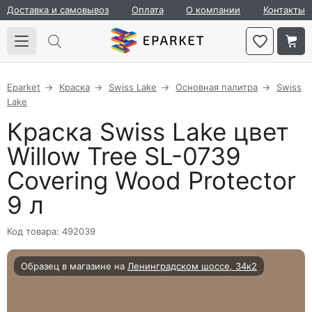
Доставка и самовывоз
Оплата
О компании
Контакты
Eparket
Краска
Swiss Lake
Основная палитра
Swiss
Lake
Краска Swiss Lake цвет
Willow Tree SL-0739
Covering Wood Protector
9 л
Код товара: 492039
Образец в магазине на
Ленинградском шоссе, 34к2