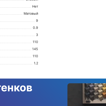
Нет
Матовый
9
0.9
3
110
145
110
1.2
тенков