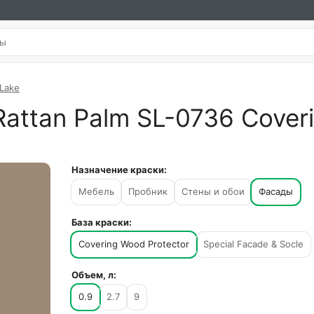
 Lake
attan Palm SL-0736 Coveri
Назначение краски:
Мебель
Пробник
Стены и обои
Фасады
База краски:
Covering Wood Protector
Special Facade & Socle
Объем, л:
0.9
2.7
9