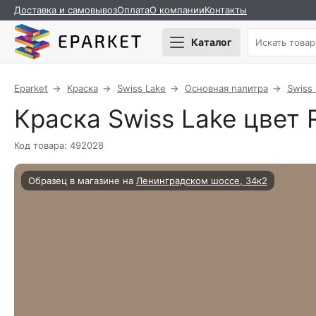
Доставка и самовывоз
Оплата
О компании
Контакты
Каталог
Eparket
Краска
Swiss Lake
Основная палитра
Swiss
Краска Swiss Lake цвет R
Код товара: 492028
Образец в магазине на
Ленинградском шоссе, 34к2