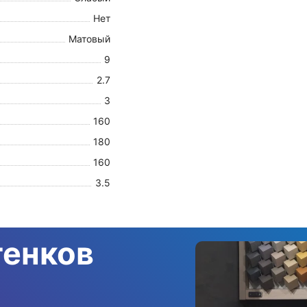
Нет
Матовый
9
2.7
3
160
180
160
3.5
тенков