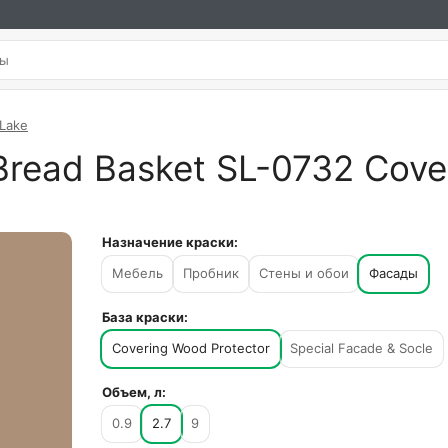
 Lake
read Basket SL-0732 Cover
Назначение краски:
Мебель
Пробник
Стены и обои
Фасады
База краски:
Covering Wood Protector
Special Facade & Socle
Объем, л:
0.9
2.7
9