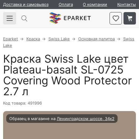
Доставка и самовывоз
Оплата
О компании
Контакты
Eparket
Краска
Swiss Lake
Основная палитра
Swiss
Lake
Краска Swiss Lake цвет
Plateau-basalt SL-0725
Covering Wood Protector
2.7 л
Код товара: 491996
Образец в магазине на
Ленинградском шоссе, 34к2