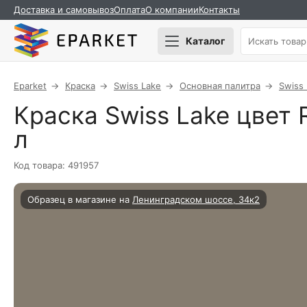
Доставка и самовывоз
Оплата
О компании
Контакты
Каталог
Eparket
Краска
Swiss Lake
Основная палитра
Swiss
Краска Swiss Lake цвет R
л
Код товара: 491957
Образец в магазине на
Ленинградском шоссе, 34к2