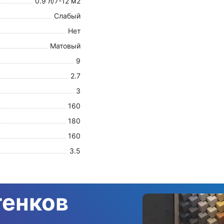
0.9 л/7-12 м2
Слабый
Нет
Матовый
9
2.7
3
160
180
160
3.5
тенков