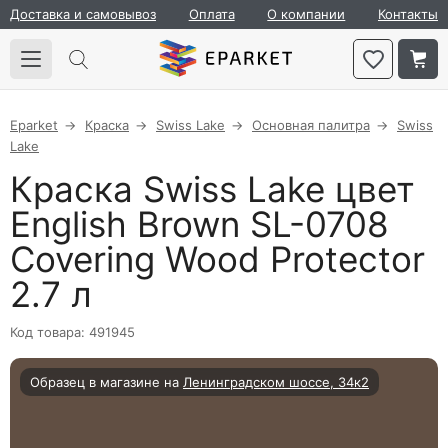
Доставка и самовывоз
Оплата
О компании
Контакты
Eparket
Краска
Swiss Lake
Основная палитра
Swiss
Lake
Краска Swiss Lake цвет
English Brown SL-0708
Covering Wood Protector
2.7 л
Код товара: 491945
Образец в магазине на
Ленинградском шоссе, 34к2