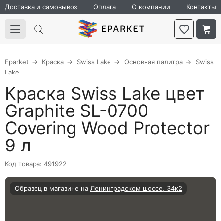
Доставка и самовывоз
Оплата
О компании
Контакты
Eparket
Краска
Swiss Lake
Основная палитра
Swiss
Lake
Краска Swiss Lake цвет
Graphite SL-0700
Covering Wood Protector
9 л
Код товара: 491922
Образец в магазине на
Ленинградском шоссе, 34к2