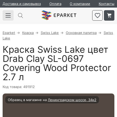
Доставка и самовывоз
Оплата
О компании
Контакты
Eparket
Краска
Swiss Lake
Основная палитра
Swiss
Lake
Краска Swiss Lake цвет
Drab Clay SL-0697
Covering Wood Protector
2.7 л
Код товара: 491912
Образец в магазине на
Ленинградском шоссе, 34к2