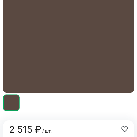
2 515 ₽
/ шт.